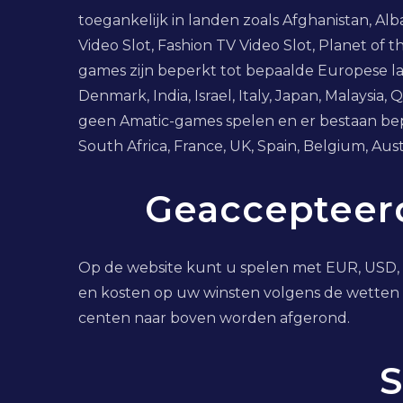
toegankelijk in landen zoals Afghanistan, Alban
Video Slot, Fashion TV Video Slot, Planet of t
games zijn beperkt tot bepaalde Europese land
Denmark, India, Israel, Italy, Japan, Malaysia,
geen Amatic-games spelen en er bestaan bep
South Africa, France, UK, Spain, Belgium, Au
Geaccepteerd
Op de website kunt u spelen met EUR, USD, C
en kosten op uw winsten volgens de wetten v
centen naar boven worden afgerond.
S