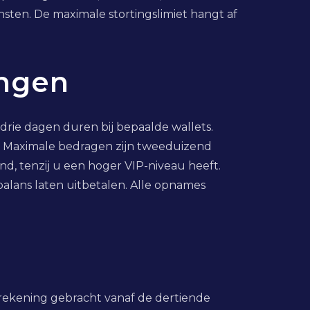
sten. De maximale stortingslimiet hangt af
ngen
rie dagen duren bij bepaalde wallets.
e. Maximale bedragen zijn tweeduizend
d, tenzij u een hoger VIP-niveau heeft.
 balans laten uitbetalen. Alle opnames
 rekening gebracht vanaf de dertiende