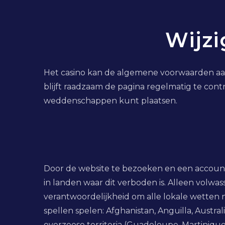
Wijzi
Het casino kan de algemene voorwaarden aan
blijft raadzaam de pagina regelmatig te con
weddenschappen kunt plaatsen.
Door de website te bezoeken en een account t
in landen waar dit verboden is. Alleen volwas
verantwoordelijkheid om alle lokale wetten n
spellen spelen: Afghanistan, Anguilla, Austral
overzeese territoria (Guadeloupe, Martinique