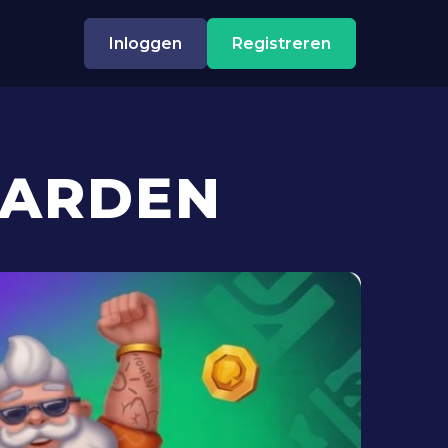
Inloggen
Registreren
ARDEN