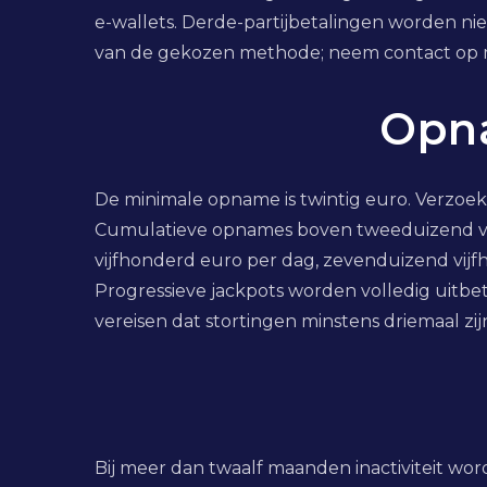
e-wallets. Derde-partijbetalingen worden nie
van de gekozen methode; neem contact op me
Opn
De minimale opname is twintig euro. Verzoek
Cumulatieve opnames boven tweeduizend vijfh
vijfhonderd euro per dag, zevenduizend vijf
Progressieve jackpots worden volledig uitbeta
vereisen dat stortingen minstens driemaal zi
Bij meer dan twaalf maanden inactiviteit wo