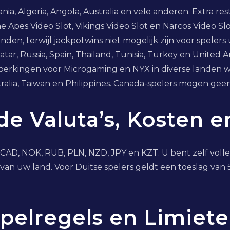
ia, Algeria, Angola, Australia en vele anderen. Extra rest
he Apes Video Slot, Vikings Video Slot en Narcos Video Slot
en, terwijl jackpotwins niet mogelijk zijn voor spelers u
 Qatar, Russia, Spain, Thailand, Tunisia, Turkey en United
erkingen voor Microgaming en NYX in diverse landen wa
stralia, Taiwan en Philippines. Canada-spelers mogen ge
e Valuta’s, Kosten e
AD, NOK, RUB, PLN, NZD, JPY en KZT. U bent zelf volled
an uw land. Voor Duitse spelers geldt een toeslag van 5
pelregels en Limiet