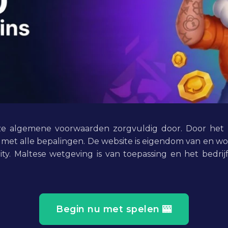
ze algemene voorwaarden zorgvuldig door. Door het r
met alle bepalingen. De website is eigendom van en wor
ty. Maltese wetgeving is van toepassing en het bedrijf
Begin nu met spelen 🎰