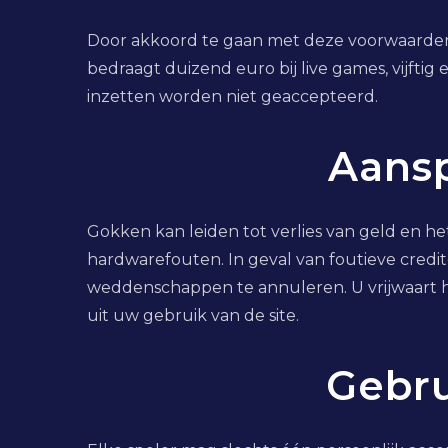
Door akkoord te gaan met deze voorwaarden 
bedraagt duizend euro bij live games, vijftig
inzetten worden niet geaccepteerd.
Aansp
Gokken kan leiden tot verlies van geld en het
hardwarefouten. In geval van foutieve credi
weddenschappen te annuleren. U vrijwaart het
uit uw gebruik van de site.
Gebru