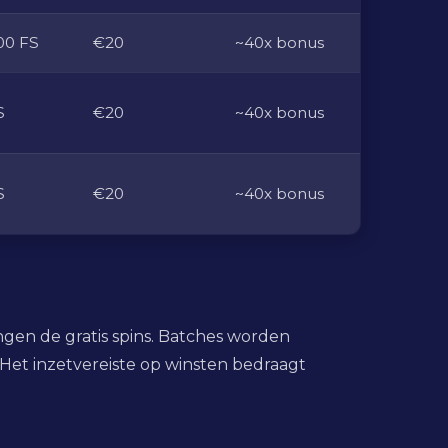
00 FS
€20
~40x bonus
S
€20
~40x bonus
S
€20
~40x bonus
gen de gratis spins. Batches worden
 Het inzetvereiste op winsten bedraagt