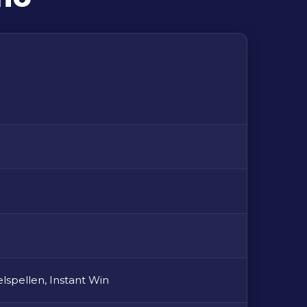
elspellen, Instant Win