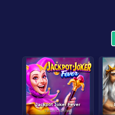
Jackpot Joker Fever
TADA GAMING