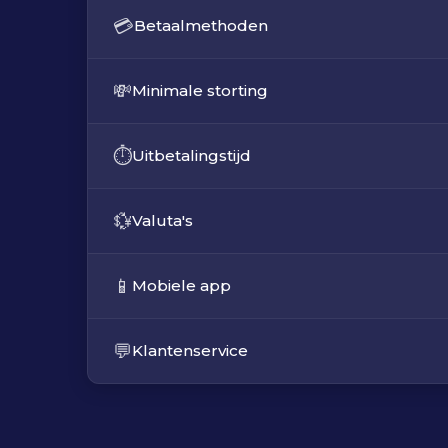
💳
Betaalmethoden
💸
Minimale storting
⏱️
Uitbetalingstijd
💱
Valuta's
📱
Mobiele app
💬
Klantenservice