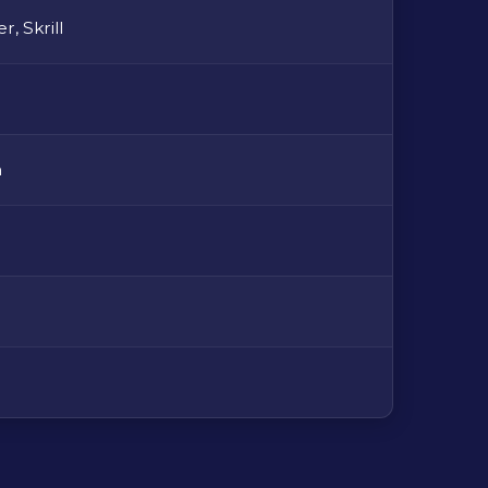
, Skrill
n