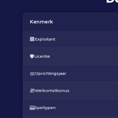
Kenmerk
🏢
Exploitant
🛡️
Licentie
📅
Oprichtingsjaar
🎁
Welkomstbonus
🎰
Speltypen