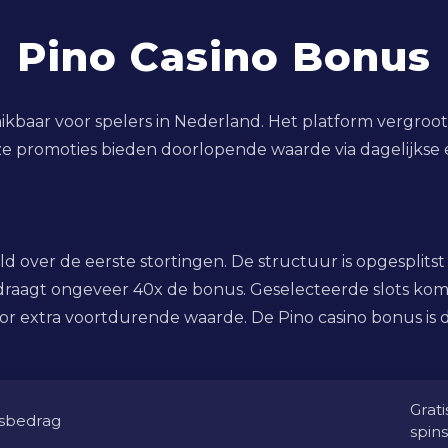
Crypto Bro
Fruit Cha Cha Ch
Pino Casino Bonus
AVATAR UX
TADA GAMING
Bufon Fortuna
Fisherman's Luck
RUBYPLAY
WAZDAN
hikbaar voor spelers in Nederland. Het platform vergro
ze promoties bieden doorlopende waarde via dagelijkse e
ld over de eerste stortingen. De structuur is opgesplit
edraagt ongeveer 40x de bonus. Geselecteerde slots kom
or extra voortdurende waarde. De Pino casino bonus is 
Grati
sbedrag
spins