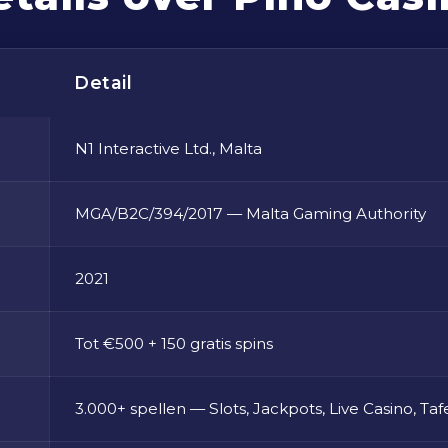
Detail
N1 Interactive Ltd., Malta
MGA/B2C/394/2017 — Malta Gaming Authority
2021
Tot €500 + 150 gratis spins
3.000+ spellen — Slots, Jackpots, Live Casino, Taf