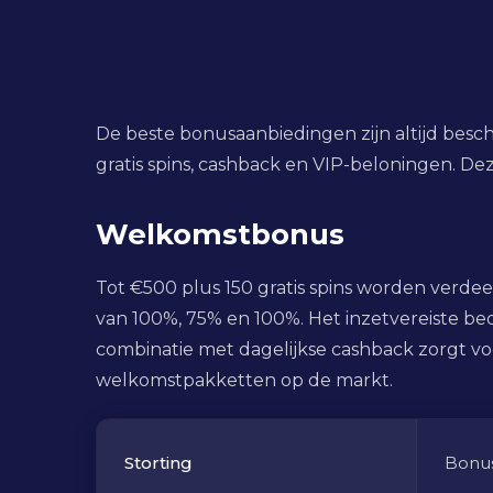
Farmhouse
HACKSAW
Pearl Coin Rise
RUBYPLAY
De beste bonusaanbiedingen zijn altijd besc
gratis spins, cashback en VIP-beloningen. De
Welkomstbonus
Tot €500 plus 150 gratis spins worden verdee
van 100%, 75% en 100%. Het inzetvereiste b
combinatie met dagelijkse cashback zorgt vo
welkomstpakketten op de markt.
Storting
Bonu