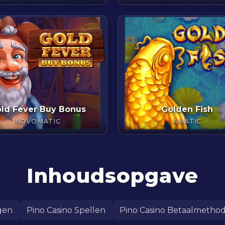
ld Fever Buy Bonus
Golden Fish
NOVOMATIC
AMATIC
s of Ra: Hold and Win
3 Wonders Catch
Majestic Claws - Hold 
Stoichkov #8
YGGDRASIL
BETSOFT
SPINOMENAL
EGT
co Farm - Hold & Win
Clovers of Luck 2
Richness Factory
Fortune Coins
RUBYPLAY
BETSOFT
TADA GAMING
EGT
Inhoudsopgave
gen
Pino Casino Spellen
Pino Casino Betaalmetho